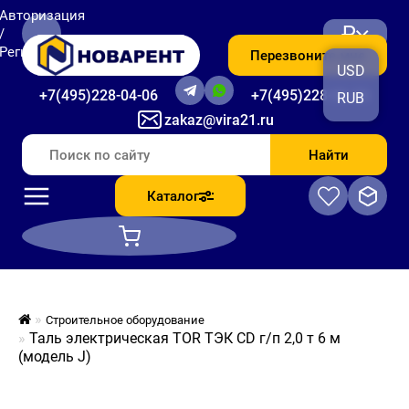
Авторизация
₽
/
Регистрация
Перезвоните мне
USD
+7(495)228-04-06
+7(495)228-06-56
RUB
zakaz@vira21.ru
Найти
Каталог
Строительное оборудование
Таль электрическая TOR ТЭК CD г/п 2,0 т 6 м
(модель J)