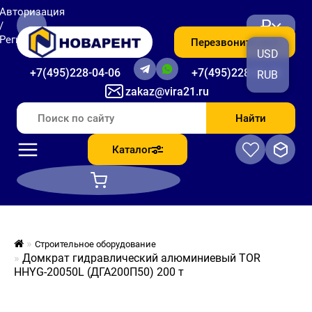
Авторизация
₽
/
Регистрация
Перезвоните мне
USD
+7(495)228-04-06
+7(495)228-06-56
RUB
zakaz@vira21.ru
Найти
Каталог
Строительное оборудование
Домкрат гидравлический алюминиевый TOR
HHYG-20050L (ДГА200П50) 200 т