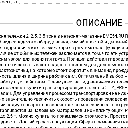
ость, кг
м
ОПИСАНИЕ
ие тележки 2, 2.5, 3.5 тонн в интернет-магазине EME54.RU
 вид складского оборудования, самый простой и дешевый 
я гидравлических тележек характерны высокая функциона
тличие от обычных тележек заключается в том, что эти у
им узлом для поднятия груза. Принцип действия гидравли
аются и захватывают поддон с товаром для дальнейшей е
актеристики, на которые стоит обратить внимание, прежд
ность, длина и ширина рабочих вил. Оптимальный выбор 
работу с устройством. Преимущества гидравлических тел
й позволяет купить транспортировщик паллет, #CITY_PRE
задач. Для управления процессом транспортировки не ну
о значительно увеличить скорость проведения складских
ый радиус поворота позволяет легко маневрировать с груз
отавливается из надежных материалов и комплектующих. 
 до 2,5 т. Можно купить по приемлемой стоимости. Просто
одность. Долгий срок эксплуатации. Сфера применения ги
ая тележка востребована как в небольших подсобных поме