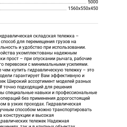
5000
1560х550х450
 Гидравлическая складская тележка –
способ для перемещения грузов на
льность и удобство при использовании.
стройства укомплектованы надежным
ки прост – при опускании рычага, рабочие
го перевозки с минимальными усилиями.
е чем купить гидравлическую тележку – это
модели гарантирует Вам эффективную и
ежек Широкий ассортимент моделей разных
P# точно подходящий для решения
жны специальные навыки и профессиональные
 операций без применения дорогостоящей
ом в узких проходах. Гидравлическая
Ручным способом можно транспортировать
та конструкции и высокая
дравлических тележек Надежная
щениях, так и в крупных объектах