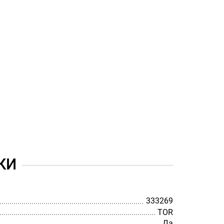
КИ
333269
TOR
Да