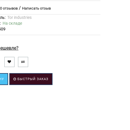
/
0 отзывов
Написать отзыв
ль:
Tor industries
ь:
На складе
509
ешевле?
НУ
БЫСТРЫЙ ЗАКАЗ