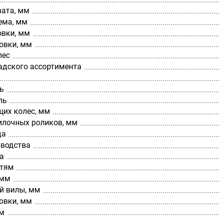
вата, мм
ема, мм
овки, мм
овки, мм
лес
адского ассортимента
ь
ль
щих колес, мм
илочных роликов, мм
да
зводства
а
стям
 мм
й вилы, мм
овки, мм
мм