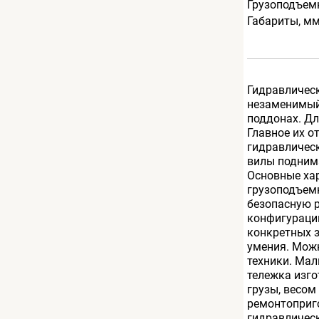
Грузоподъемн
Габариты, м
Гидравлическ
незаменимый
поддонах. Дл
Главное их о
гидравлическ
вилы подним
Основные хар
грузоподъем
безопасную 
конфигураци
конкретных 
умения. Можн
техники. Мал
тележка изг
грузы, весом
ремонтоприг
гидравлическ