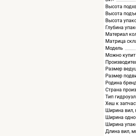
Высота подх
Высота подъ
Высота упак
Глубина упак
Материал ко
Матрица скл
Модель
Можно купит
Производите
Размер веду
Размер подв
Родина брен
Страна прои
Тип гидроузл
Хеш к запча
Ширина вил,
Ширина одно
Ширина упак
Длина вил, 