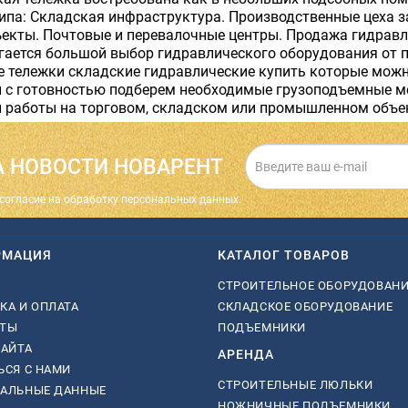
ипа: Складская инфраструктура. Производственные цеха з
ъекты. Почтовые и перевалочные центры. Продажа гидрав
гается большой выбор гидравлического оборудования от п
 тележки складские гидравлические купить которые можно
ы с готовностью подберем необходимые грузоподъемные м
 работы на торговом, складском или промышленном объек
 НОВОСТИ НОВАРЕНТ
cогласие на обработку персональных данных.
РМАЦИЯ
КАТАЛОГ ТОВАРОВ
СТРОИТЕЛЬНОЕ ОБОРУДОВАН
КА И ОПЛАТА
СКЛАДСКОЕ ОБОРУДОВАНИЕ
КТЫ
ПОДЪЕМНИКИ
САЙТА
АРЕНДА
ЬСЯ С НАМИ
СТРОИТЕЛЬНЫЕ ЛЮЛЬКИ
НАЛЬНЫЕ ДАННЫЕ
НОЖНИЧНЫЕ ПОДЪЕМНИКИ