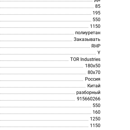
85
195
550
1150
полиуретан
Заказывать
RHP
Y
TOR Industries
180х50
80х70
Россия
Китай
разборный
915660266
550
160
1250
1150