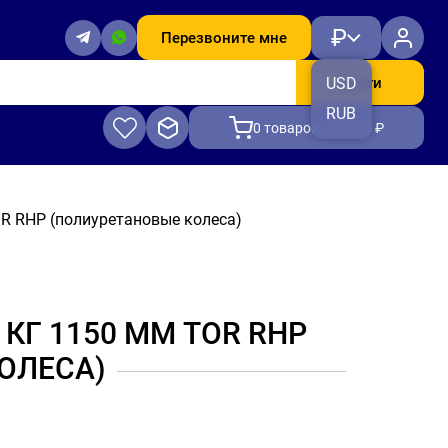
₽
Перезвоните мне
Найти
USD
RUB
0
товаров, на 0.00 ₽
R RHP (полиуретановые колеса)
КГ 1150 ММ TOR RHP
ОЛЕСА)