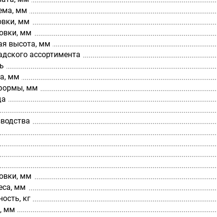
ема, мм
овки, мм
овки, мм
я высота, мм
адского ассортимента
ь
а, мм
формы, мм
да
зводства
овки, мм
еса, мм
ость, кг
, мм