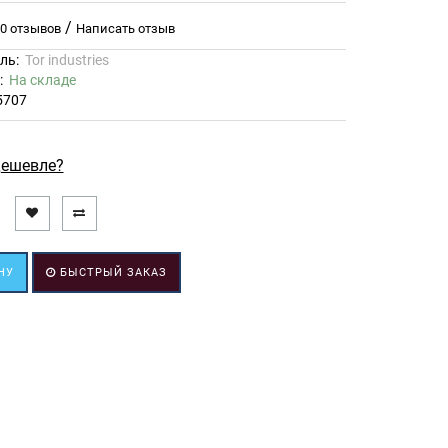
/
0 отзывов
Написать отзыв
ль:
Tor industries
ь:
На складе
5707
ешевле?
НУ
БЫСТРЫЙ ЗАКАЗ