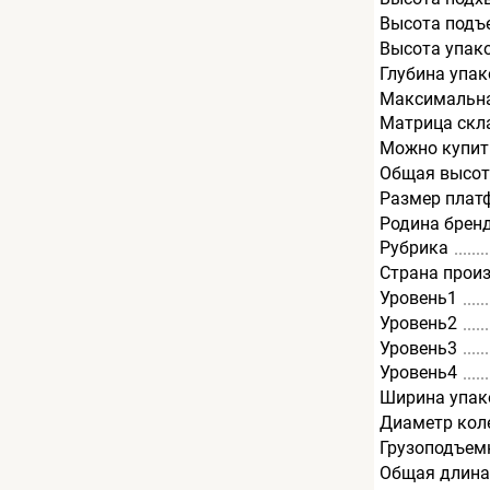
Высота подъ
Высота упак
Глубина упак
Максимальна
Матрица скл
Можно купит
Общая высот
Размер плат
Родина брен
Рубрика
Страна прои
Уровень1
Уровень2
Уровень3
Уровень4
Ширина упак
Диаметр кол
Грузоподъемн
Общая длина