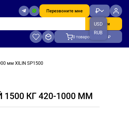
₽
Перезвоните мне
Найти
USD
RUB
0
товаров, на 0.00 ₽
00 мм XILIN SP1500
500 КГ 420-1000 ММ