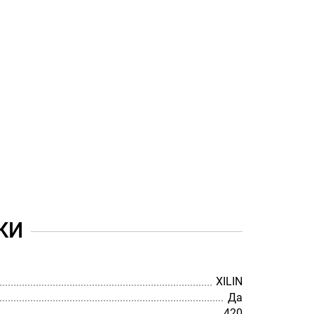
КИ
XILIN
Да
420