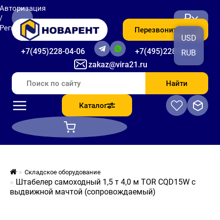
Авторизация
₽
/
Регистрация
Перезвоните мне
USD
+7(495)228-04-06
+7(495)228-06-56
RUB
zakaz@vira21.ru
Найти
Каталог
Складское оборудование
Штабелер самоходный 1,5 т 4,0 м TOR CQD15W с
выдвижной мачтой (сопровождаемый)