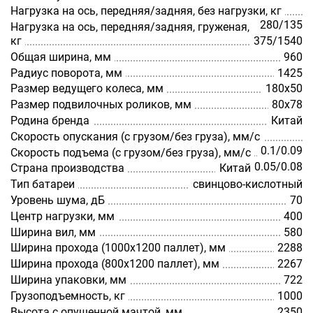
Нагрузка на ось, передняя/задняя, без нагрузки, кг
280/135
Нагрузка на ось, передняя/задняя, груженая,
кг
375/1540
Общая ширина, мм
960
Радиус поворота, мм
1425
Размер ведущего колеса, мм
180х50
Размер подвилочных роликов, мм
80х78
Родина бренда
Китай
Скорость опускания (с грузом/без груза), мм/с
0.1/0.09
Скорость подъема (с грузом/без груза), мм/с
0.05/0.08
Страна производства
Китай
Тип батареи
свинцово-кислотный
Уровень шума, дБ
70
Центр нагрузки, мм
400
Ширина вил, мм
580
Ширина прохода (1000х1200 паллет), мм
2288
Ширина прохода (800х1200 паллет), мм
2267
Ширина упаковки, мм
722
Грузоподъемность, кг
1000
Высота с опущенной мачтой, мм
2350