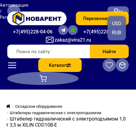
Авторизация
₽
/
Регистрация
Перезвоните мне
USD
+7(495)228-04-06
+7(495)228-06-56
RUB
zakaz@vira21.ru
Найти
Каталог
Складское оборудование
Штабелеры гидравлические c электроподъемом
Штабелер гидравлический с электроподъемом 1,0
т 3,5 м XILIN CDD10B-E