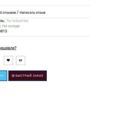
/
0 отзывов
Написать отзыв
ль:
Tor industries
ь:
На складе
8813
ешевле?
НУ
БЫСТРЫЙ ЗАКАЗ