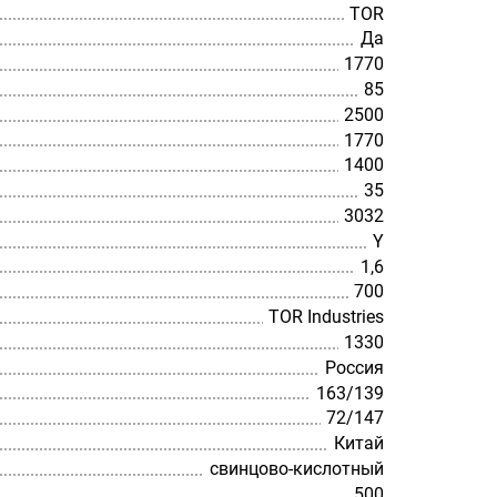
TOR
Да
1770
85
2500
1770
1400
35
3032
Y
1,6
700
TOR Industries
1330
Россия
163/139
72/147
Китай
свинцово-кислотный
500