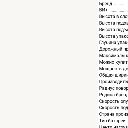
Бренд
ВИ+
Высота в сл
Высота подх
Высота подъ
Высота упак
Глубина упак
Дорожный пр
Максимальна
Можно купит
Мощность дв
Общая ширин
Производите
Радиус пово
Родина брен
Скорость опу
Скорость под
Страна прои
Тип батареи
Центр нагруз