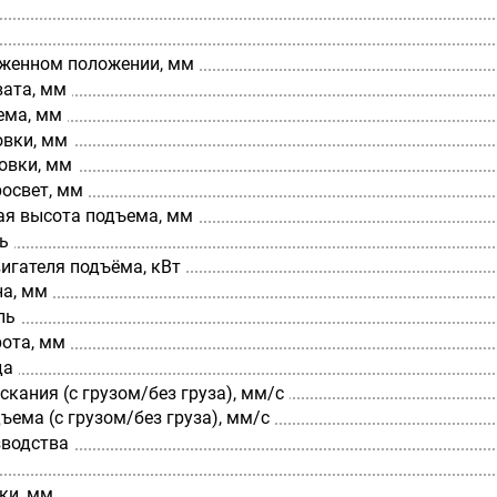
оженном положении, мм
вата, мм
ема, мм
овки, мм
овки, мм
освет, мм
я высота подъема, мм
ь
игателя подъёма, кВт
а, мм
ль
рота, мм
да
скания (с грузом/без груза), мм/с
ъема (с грузом/без груза), мм/с
зводства
ки, мм