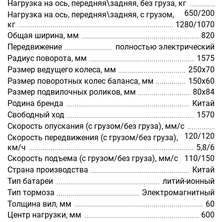
Нагрузка на ось, передняя\задняя, без груза, кг
650/200
Нагрузка на ось, передняя\задняя, с грузом,
кг
1280/1070
Общая ширина, мм
820
Передвижение
полностью электрический
Радиус поворота, мм
1575
Размер ведущего колеса, мм
250x70
Размер поворотных колес баланса, мм
150х60
Размер подвилочных роликов, мм
80х84
Родина бренда
Китай
Свободный ход
1570
Скорость опускания (с грузом/без груза), мм/с
120/120
Скорость передвижения (с грузом/без груза),
км/ч
5,8/6
Скорость подъема (с грузом/без груза), мм/с
110/150
Страна производства
Китай
Тип батареи
литий-ионный
Тип тормоза
Электромагнитный
Толщина вил, мм
60
Центр нагрузки, мм
600