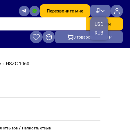
₽
Перезвоните мне
Найти
USD
RUB
0
товаров, на 0.00 ₽
HSZC 1060
е
/
0 отзывов
Написать отзыв