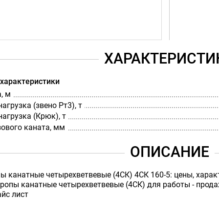
ХАРАКТЕРИСТИ
 характеристики
, м
агрузка (звено Рт3), т
агрузка (Крюк), т
ового каната, мм
ОПИСАНИЕ
ы канатные четырехветвевые (4СК) 4СК 160-5: цены, характ
опы канатные четырехветвевые (4СК) для работы - продажа
айс лист