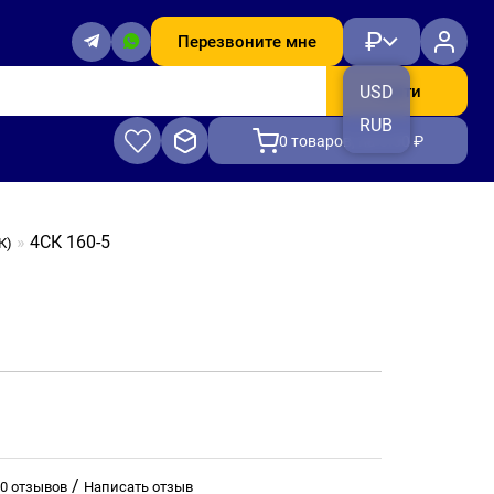
₽
Перезвоните мне
Найти
USD
RUB
0
товаров, на 0.00 ₽
4СК 160-5
К)
/
0 отзывов
Написать отзыв