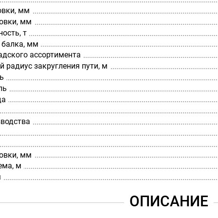
овки, мм
овки, мм
ость, т
 балка, мм
адского ассортимента
 радиус закругления пути, м
ь
ль
да
зводства
овки, мм
ема, м
м
ОПИСАНИЕ