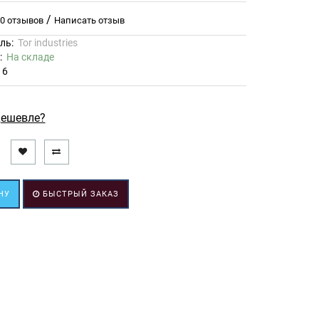
/
0 отзывов
Написать отзыв
ль:
Tor industries
ь:
На складе
16
ешевле?
НУ
БЫСТРЫЙ ЗАКАЗ