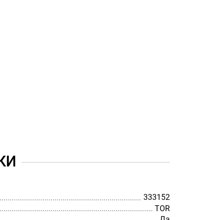
КИ
333152
TOR
Да