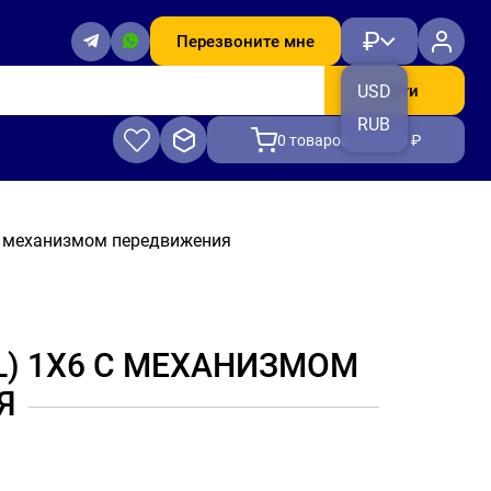
₽
Перезвоните мне
Найти
USD
RUB
0
товаров, на 0.00 ₽
 с механизмом передвижения
L) 1Х6 С МЕХАНИЗМОМ
Я