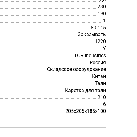
230
190
1
80-115
Заказывать
1220
Y
TOR Industries
Россия
Складское оборудование
Китай
Тали
Каретка для тали
210
6
205х205х185х100