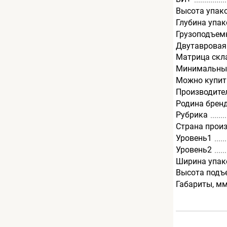
Высота упак
Глубина упак
Грузоподъемн
Двутавровая
Матрица скл
Минимальный
Можно купит
Производите
Родина брен
Рубрика
Страна прои
Уровень1
Уровень2
Ширина упак
Высота подъ
Габариты, м