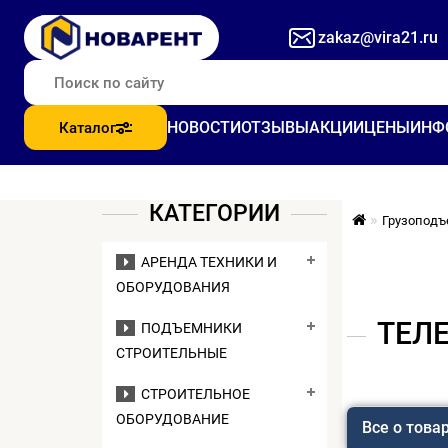
zakaz@vira21.ru
НОВОСТИ
ОТЗЫВЫ
АКЦИИ
ЦЕНЫ
ИНФ
Каталог
КАТЕГОРИИ
Грузоподъ
АРЕНДА ТЕХНИКИ И
ОБОРУДОВАНИЯ
ТЕЛЕ
ПОДЪЕМНИКИ
СТРОИТЕЛЬНЫЕ
СТРОИТЕЛЬНОЕ
ОБОРУДОВАНИЕ
Все о това