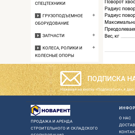
Поворот хвос
СПЕЦТЕХНИКИ
Радиус повор
Радиус повор
ГРУЗОПОДЪЕМНОЕ
Максимальна
ОБОРУДОВАНИЕ
Преодолевае
Вес, кг
ЗАПЧАСТИ
КОЛЕСА, РОЛИКИ И
КОЛЕСНЫЕ ОПОРЫ
ПОДПИСКА НА
Нажимая на кнопку «Подписаться», я даю 
ИНФО
О НАС
ПРОДАЖА И АРЕНДА
ДОСТАВ
СТРОИТЕЛЬНОГО И СКЛАДСКОГО
КОНТА