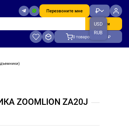
₽
Перезвоните мне
Найти
USD
RUB
0
товаров, на 0.00 ₽
подъемники)
КА ZOOMLION ZA20J