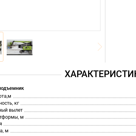
ХАРАКТЕРИСТИ
подъемник
ота,м
ость, кг
ный вылет
тформы, м
я
а, м