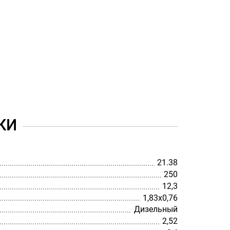
КИ
21.38
250
12,3
1,83х0,76
Дизельный
2,52