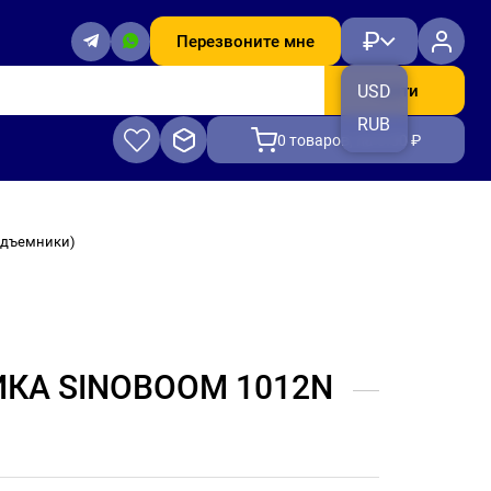
₽
Перезвоните мне
Найти
USD
RUB
0
товаров, на 0.00 ₽
подъемники)
КА SINOBOOM 1012N