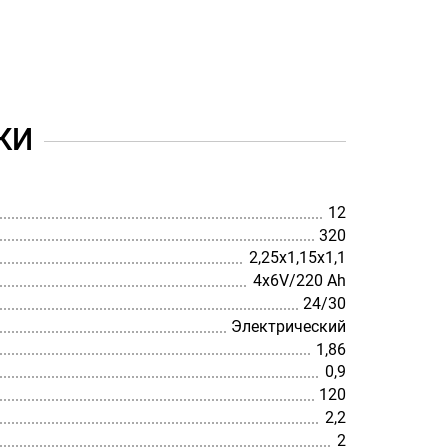
КИ
12
320
2,25х1,15x1,1
4х6V/220 Аh
24/30
Электрический
1,86
0,9
120
2,2
2