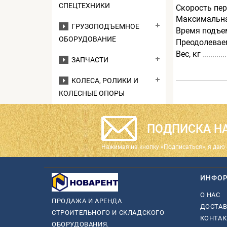
СПЕЦТЕХНИКИ
Скорость пе
Максимальна
ГРУЗОПОДЪЕМНОЕ
Время подъем
ОБОРУДОВАНИЕ
Преодолевае
Вес, кг
ЗАПЧАСТИ
КОЛЕСА, РОЛИКИ И
КОЛЕСНЫЕ ОПОРЫ
ПОДПИСКА НА
Нажимая на кнопку «Подписаться», я даю 
ИНФО
О НАС
ПРОДАЖА И АРЕНДА
ДОСТАВ
СТРОИТЕЛЬНОГО И СКЛАДСКОГО
КОНТА
ОБОРУДОВАНИЯ.